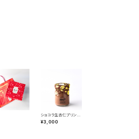
ショコラ生杏仁プリン【6
個セット】
¥3,000