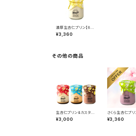
濃厚生杏仁プリン【6個
セット】
¥3,360
その他の商品
生杏仁プリン&カスター
さくら生杏仁プリ
ドプリン＆ショコラ生杏
セット】
¥3,000
¥3,360
仁プリン【各2個セット】