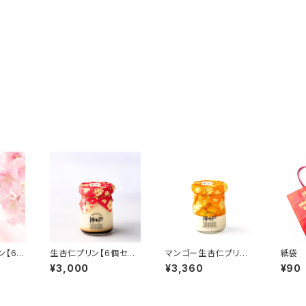
ン【6個
生杏仁プリン【6個セッ
マンゴー生杏仁プリ
紙袋
ト】
ン 【6個セット】
¥3,000
¥3,360
¥90